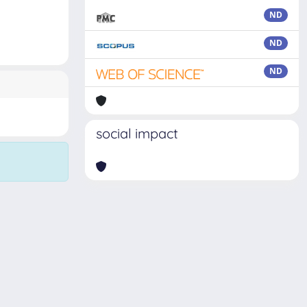
ND
ND
ND
social impact