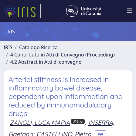
IRIS
IRIS
Catalogo Ricerca
4 Contributo in Atti di Convegno (Proceeding)
4.2 Abstract in Atti di convegno
Arterial stiffness is increased in
inflammatory bowel disease,
dependent upon inflammation and
reduced by immunomodulatory
drugs
ZANOLI, LUCA MARIA
;
INSERRA,
Primo
Gaetano
;
CASTELLINO, Pietro