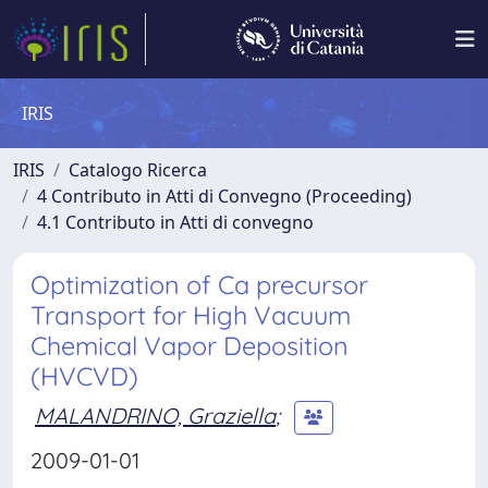
IRIS
IRIS
Catalogo Ricerca
4 Contributo in Atti di Convegno (Proceeding)
4.1 Contributo in Atti di convegno
Optimization of Ca precursor
Transport for High Vacuum
Chemical Vapor Deposition
(HVCVD)
MALANDRINO, Graziella
;
2009-01-01