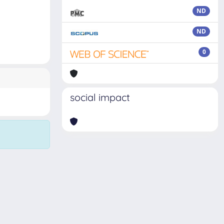
ND
ND
0
social impact