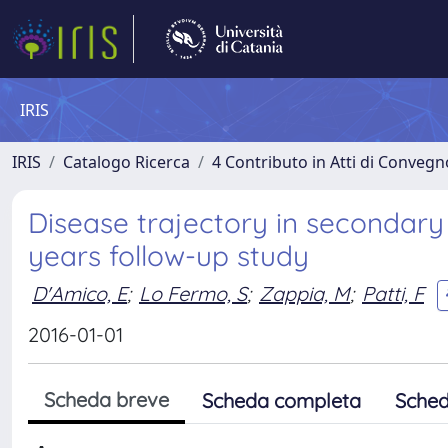
IRIS
IRIS
Catalogo Ricerca
4 Contributo in Atti di Conveg
Disease trajectory in secondary 
years follow-up study
D'Amico, E
;
Lo Fermo, S
;
Zappia, M
;
Patti, F
2016-01-01
Scheda breve
Scheda completa
Sched