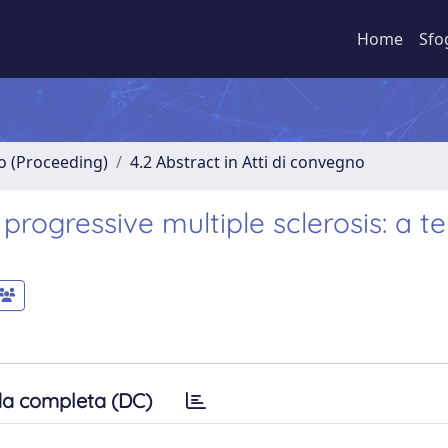
Home
Sfo
no (Proceeding)
4.2 Abstract in Atti di convegno
progressive multiple sclerosis: a t
a completa (DC)