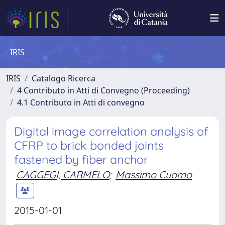
IRIS
IRIS
Catalogo Ricerca
4 Contributo in Atti di Convegno (Proceeding)
4.1 Contributo in Atti di convegno
Digital image correlation analysis of
CFRP to brick bonded joints
fastened by fiber anchor
CAGGEGI, CARMELO
;
Massimo Cuomo
2015-01-01