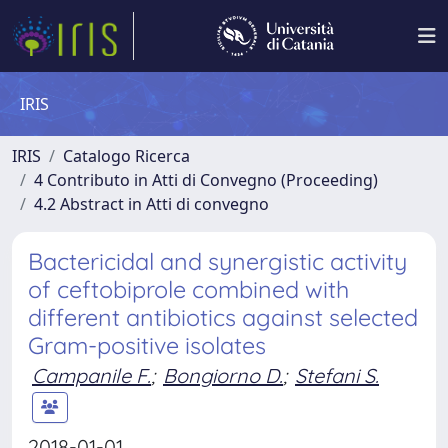
IRIS
IRIS
Catalogo Ricerca
4 Contributo in Atti di Convegno (Proceeding)
4.2 Abstract in Atti di convegno
Bactericidal and synergistic activity
of ceftobiprole combined with
different antibiotics against selected
Gram-positive isolates
Campanile F.
;
Bongiorno D.
;
Stefani S.
2018-01-01