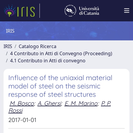
IRIS
IRIS
Catalogo Ricerca
4 Contributo in Atti di Convegno (Proceeding)
4.1 Contributo in Atti di convegno
Influence of the uniaxial material
model of steel on the seismic
response of steel structures
M. Bosco
;
A. Ghersi
;
E. M. Marino
;
P. P.
Rossi
2017-01-01