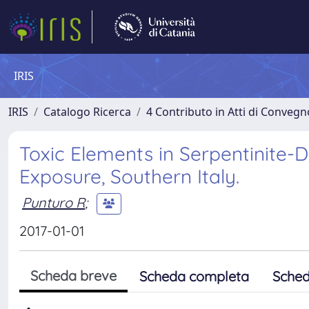
IRIS
IRIS
Catalogo Ricerca
4 Contributo in Atti di Conveg
Toxic Elements in Serpentinite-D
Exposure, Southern Italy.
Punturo R
;
2017-01-01
Scheda breve
Scheda completa
Sched