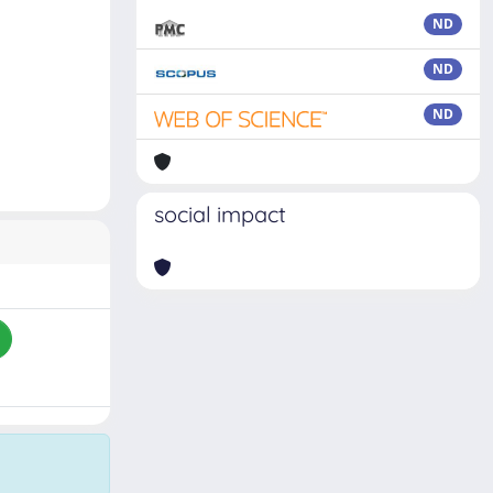
ND
ND
ND
social impact