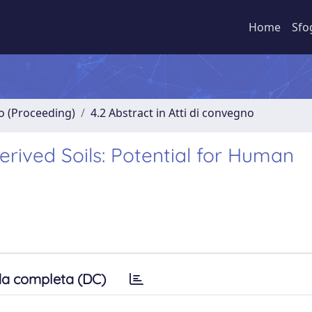
Home
Sfo
no (Proceeding)
4.2 Abstract in Atti di convegno
erived Soils: Potential for Human
a completa (DC)