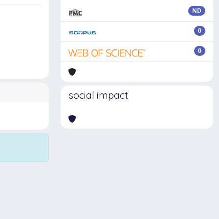
ND
0
0
social impact