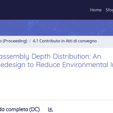
Home
Sfo
no (Proceeding)
4.1 Contributo in Atti di convegno
assembly Depth Distribution: An
e Redesign to Reduce Environmental 
da completa (DC)