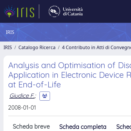
IRIS
IRIS
Catalogo Ricerca
4 Contributo in Atti di Conveg
Analysis and Optimisation of Dis
Application in Electronic Devic
at End-of-Life
Giudice F.
;
2008-01-01
Scheda breve
Scheda completa
Sche