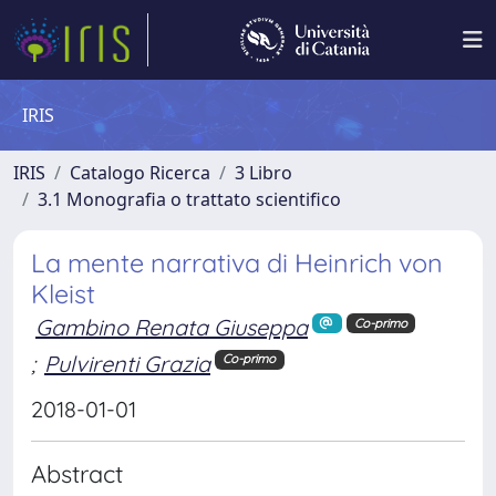
IRIS
IRIS
Catalogo Ricerca
3 Libro
3.1 Monografia o trattato scientifico
La mente narrativa di Heinrich von
Kleist
Gambino Renata Giuseppa
Co-primo
;
Pulvirenti Grazia
Co-primo
2018-01-01
Abstract