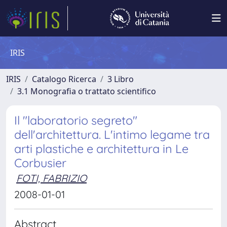
IRIS
IRIS
Catalogo Ricerca
3 Libro
3.1 Monografia o trattato scientifico
Il "laboratorio segreto"
dell'architettura. L'intimo legame tra
arti plastiche e architettura in Le
Corbusier
FOTI, FABRIZIO
2008-01-01
Abstract