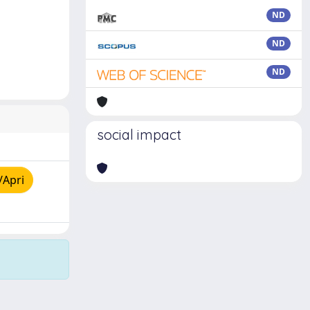
ND
ND
ND
social impact
/Apri