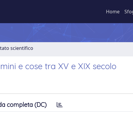
Home
Sfo
tato scientifico
omini e cose tra XV e XIX secolo
da completa (DC)