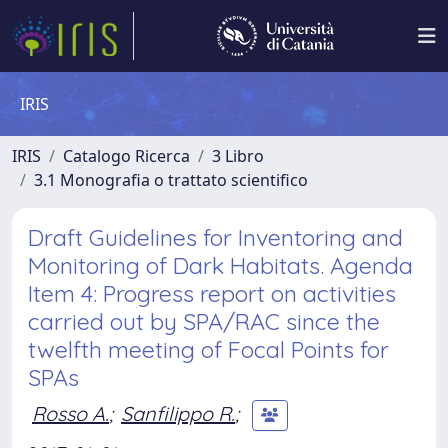
IRIS
IRIS
Catalogo Ricerca
3 Libro
3.1 Monografia o trattato scientifico
Draft Guidelines for Inventoring and
Monitoring of Dark Habitats. Agenda
Item 4: Progress report on activities
carried out by SPA/RAC since the
twelfth meeting of Focal Points for
SPAs
Rosso A.
;
Sanfilippo R.
;