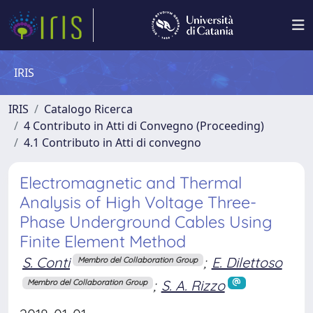
IRIS
IRIS
Catalogo Ricerca
4 Contributo in Atti di Convegno (Proceeding)
4.1 Contributo in Atti di convegno
Electromagnetic and Thermal
Analysis of High Voltage Three-
Phase Underground Cables Using
Finite Element Method
S. Conti
;
E. Dilettoso
Membro del Collaboration Group
;
S. A. Rizzo
Membro del Collaboration Group