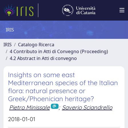
IRIS
IRIS
Catalogo Ricerca
4 Contributo in Atti di Convegno (Proceeding)
4.2 Abstract in Atti di convegno
Insights on some east
Mediterranean species of the Italian
flora: natural presence or
Greek/Phoenician heritage?
Pietro Minissale
;
Saverio Sciandrello
2018-01-01