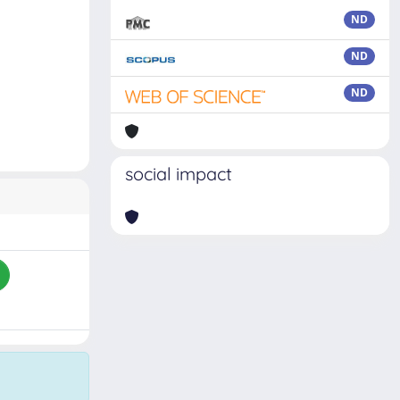
ND
ND
ND
social impact