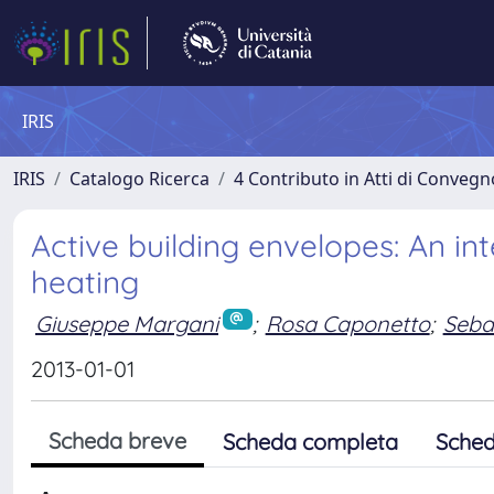
IRIS
IRIS
Catalogo Ricerca
4 Contributo in Atti di Conveg
Active building envelopes: An in
heating
Giuseppe Margani
;
Rosa Caponetto
;
Seba
2013-01-01
Scheda breve
Scheda completa
Sched