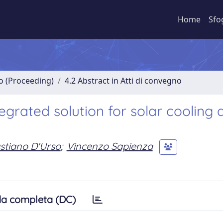
Home
Sfo
no (Proceeding)
4.2 Abstract in Atti di convegno
tegrated solution for solar cooling 
stiano D'Urso
;
Vincenzo Sapienza
a completa (DC)