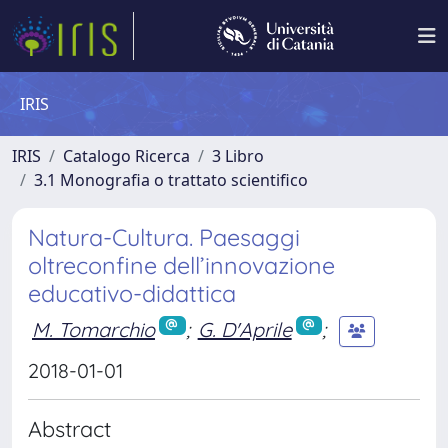
IRIS
IRIS
Catalogo Ricerca
3 Libro
3.1 Monografia o trattato scientifico
Natura-Cultura. Paesaggi
oltreconfine dell’innovazione
educativo-didattica
M. Tomarchio
;
G. D'Aprile
;
2018-01-01
Abstract