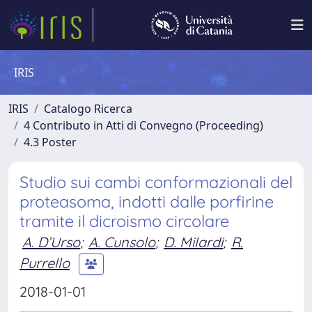
IRIS
IRIS
Catalogo Ricerca
4 Contributo in Atti di Convegno (Proceeding)
4.3 Poster
Studio sui cambi conformazionali del
proteasoma, indotti dalle porfirine
tramite il dicroismo circolare
A. D’Urso
;
A. Cunsolo
;
D. Milardi
;
R.
Purrello
2018-01-01