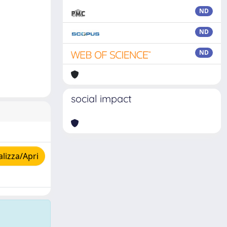
ND
ND
ND
social impact
lizza/Apri