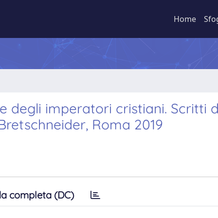
Home
Sfo
e degli imperatori cristiani. Scritti d
 Bretschneider, Roma 2019
a completa (DC)