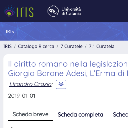
IRIS
IRIS
Catalogo Ricerca
7 Curatele
7.1 Curatela
Il diritto romano nella legislazion
Giorgio Barone Adesi, L’Erma di
Licandro Orazio
;
2019-01-01
Scheda breve
Scheda completa
Sched