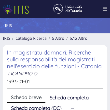
IRIS
IRIS
Catalogo Ricerca
5 Altro
5.12 Altro
In magistratu damnari. Ricerche
sulla responsabilità dei magistrati
nell'esercizio delle funzioni - Catania
LICANDRO O.
1993-01-01
Scheda breve
Scheda completa
Scheda completa (DC)