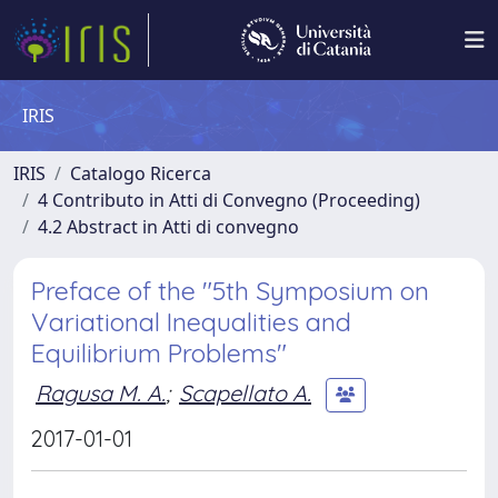
IRIS
IRIS
Catalogo Ricerca
4 Contributo in Atti di Convegno (Proceeding)
4.2 Abstract in Atti di convegno
Preface of the "5th Symposium on
Variational Inequalities and
Equilibrium Problems"
Ragusa M. A.
;
Scapellato A.
2017-01-01