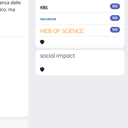
anza delle
ND
tico, ma
ND
ND
social impact