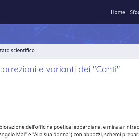
Home
Sfo
tato scientifico
correzioni e varianti dei "Canti"
'esplorazione dell'officina poetica leopardiana, e mira a rintrac
d Angelo Mai" e "Alla sua donna") con abbozzi, schemi prepara