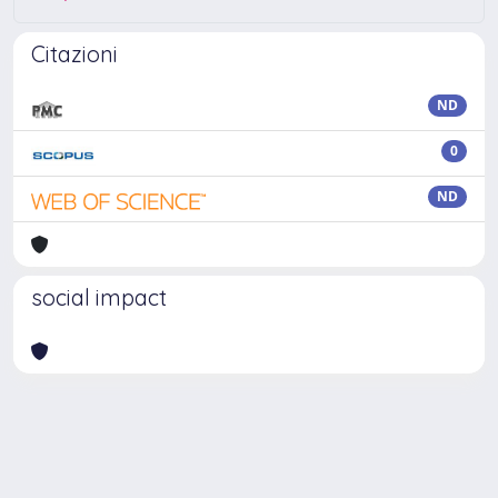
Citazioni
ND
0
ND
social impact
Powered by
IRIS
-
about IRIS
-