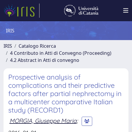
IRIS
IRIS
Catalogo Ricerca
4 Contributo in Atti di Convegno (Proceeding)
4.2 Abstract in Atti di convegno
Prospective analysis of
complications and their predictive
factors after partial nephrectomy in
a multicenter comparative Italian
study (RECORD1)
MORGIA, Giuseppe Maria
;