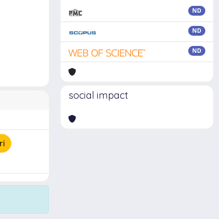
ND
ND
ND
social impact
ri