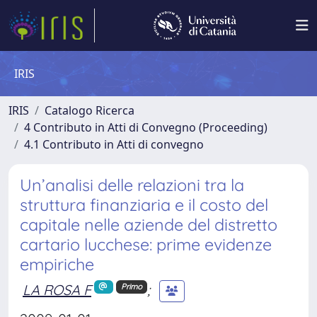
IRIS
IRIS
Catalogo Ricerca
4 Contributo in Atti di Convegno (Proceeding)
4.1 Contributo in Atti di convegno
Un’analisi delle relazioni tra la
struttura finanziaria e il costo del
capitale nelle aziende del distretto
cartario lucchese: prime evidenze
empiriche
LA ROSA F
;
Primo