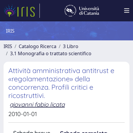
IRIS
IRIS
Catalogo Ricerca
3 Libro
3.1 Monografia o trattato scientifico
Attività amministrativa antitrust e
«regolamentazione» della
concorrenza. Profili critici e
ricostruttivi.
giovanni fabio licata
2010-01-01