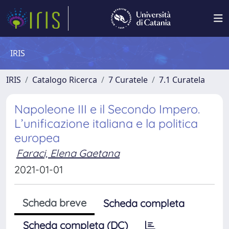
IRIS
IRIS
Catalogo Ricerca
7 Curatele
7.1 Curatela
Napoleone III e il Secondo Impero.
L’unificazione italiana e la politica
europea
Faraci, Elena Gaetana
2021-01-01
Scheda breve
Scheda completa
Scheda completa (DC)