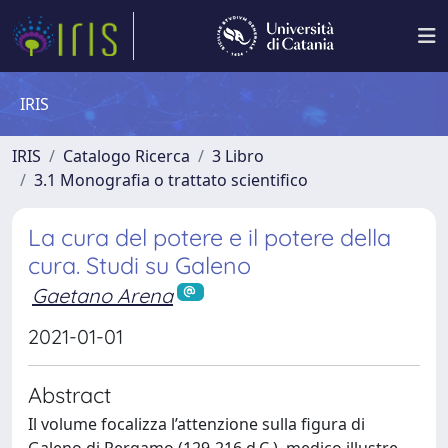
IRIS
IRIS
Catalogo Ricerca
3 Libro
3.1 Monografia o trattato scientifico
La cura del potere e il potere della
cura. Studi su Galeno
Gaetano Arena
2021-01-01
Abstract
Il volume focalizza l’attenzione sulla figura di
Galeno di Pergamo (129-216 d.C.), medico illustre,