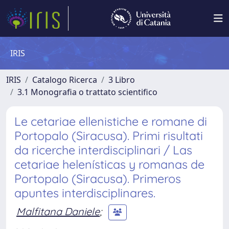
IRIS
IRIS
Catalogo Ricerca
3 Libro
3.1 Monografia o trattato scientifico
Le cetariae ellenistiche e romane di
Portopalo (Siracusa). Primi risultati
da ricerche interdisciplinari / Las
cetariae helenísticas y romanas de
Portopalo (Siracusa). Primeros
apuntes interdisciplinares.
Malfitana Daniele
;