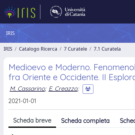
IRIS
IRIS
Catalogo Ricerca
7 Curatele
7.1 Curatela
Medioevo e Moderno. Fenomenologi
fra Oriente e Occidente. II Esplora
M. Cassarino
;
E. Creazzo
;
2021-01-01
Scheda breve
Scheda completa
Sche