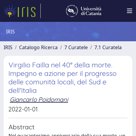
IRIS
IRIS
Catalogo Ricerca
7 Curatele
7.1 Curatela
Virgilio Failla nel 40° della morte.
Impegno e azione per il progresso
delle comunità locali, del Sud e
dell'Italia
Giancarlo Poidomani
2022-01-01
Abstract
Nel quarantesimo anniversario della sua morte, un