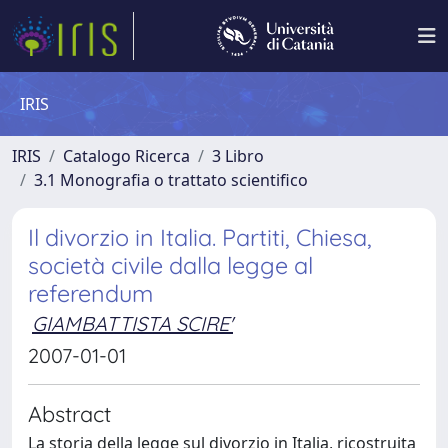
IRIS
IRIS
Catalogo Ricerca
3 Libro
3.1 Monografia o trattato scientifico
Il divorzio in Italia. Partiti, Chiesa,
società civile dalla legge al
referendum
GIAMBATTISTA SCIRE'
2007-01-01
Abstract
La storia della legge sul divorzio in Italia, ricostruita