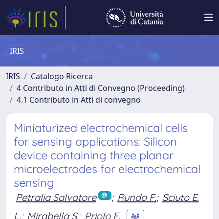
IRIS
IRIS
Catalogo Ricerca
4 Contributo in Atti di Convegno (Proceeding)
4.1 Contributo in Atti di convegno
Miniaturized electrochemical cells
for sensing applications: Silicon
device containing three planar
microelectrodes for electrochemical
sensing
Petralia Salvatore
;
Rundo F.
;
Sciuto E.
L.
;
Mirabella S.
;
Priolo F.