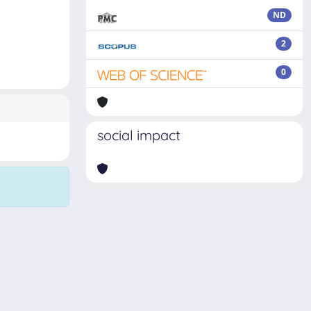
ND
2
0
social impact