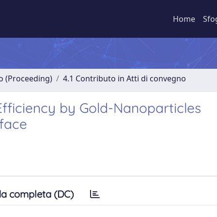
Home
Sfo
no (Proceeding)
4.1 Contributo in Atti di convegno
ficiency by Gold-Nanoparticles
rface
a completa (DC)