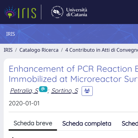
IRIS
IRIS
Catalogo Ricerca
4 Contributo in Atti di Conveg
Enhancement of PCR Reaction Ef
Immobilized at Microreactor Su
Petralia, S
;
Sortino, S
2020-01-01
Scheda breve
Scheda completa
Sched