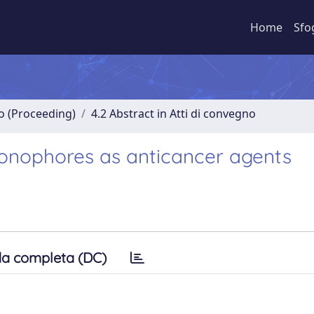
Home
Sfo
no (Proceeding)
4.2 Abstract in Atti di convegno
onophores as anticancer agents
a completa (DC)