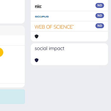
ND
ND
ND
social impact