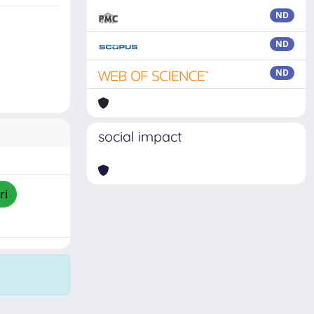
ND
ND
ND
social impact
ri