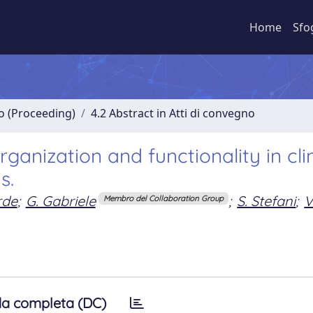
Home
Sfo
no (Proceeding)
4.2 Abstract in Atti di convegno
nization and functionality in clin
s.
rde
;
G. Gabriele
;
S. Stefani
;
V
Membro del Collaboration Group
a completa (DC)