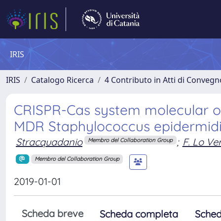
IRIS
IRIS
Catalogo Ricerca
4 Contributo in Atti di Conveg
CRISPR-Cas system molecular orga
MDR Staphylococcus epidermidi
Stracquadanio
;
F. Lo Ve
Membro del Collaboration Group
Membro del Collaboration Group
2019-01-01
Scheda breve
Scheda completa
Sched