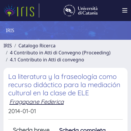
IRIS
IRIS
Catalogo Ricerca
4 Contributo in Atti di Convegno (Proceeding)
4.1 Contributo in Atti di convegno
La literatura y la fraseología como
recurso didáctico para la mediación
cultural en la clase de ELE
Fragapane Federica
2014-01-01
Scheda breve
Scheda completa