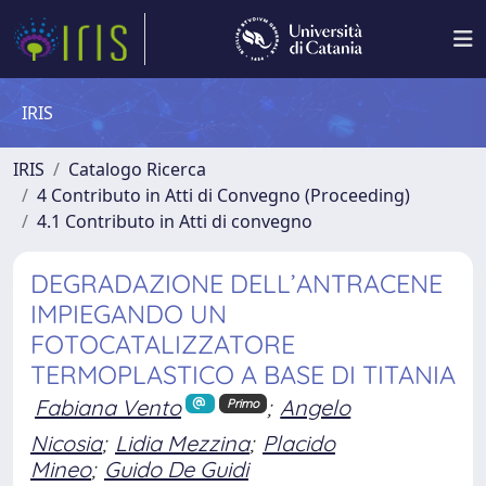
IRIS
IRIS
Catalogo Ricerca
4 Contributo in Atti di Convegno (Proceeding)
4.1 Contributo in Atti di convegno
DEGRADAZIONE DELL’ANTRACENE
IMPIEGANDO UN
FOTOCATALIZZATORE
TERMOPLASTICO A BASE DI TITANIA
Fabiana Vento
;
Angelo
Primo
Nicosia
;
Lidia Mezzina
;
Placido
Mineo
;
Guido De Guidi