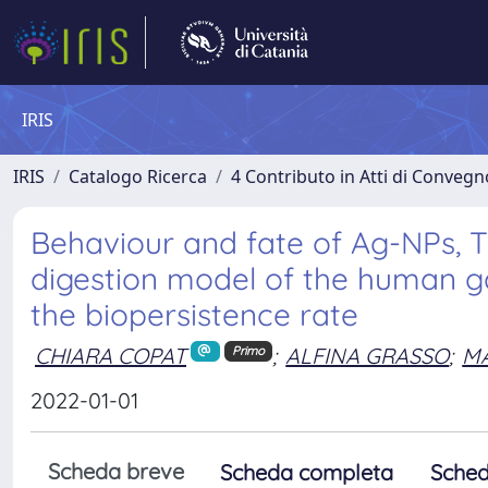
IRIS
IRIS
Catalogo Ricerca
4 Contributo in Atti di Conveg
Behaviour and fate of Ag-NPs, T
digestion model of the human gas
the biopersistence rate
CHIARA COPAT
;
ALFINA GRASSO
;
M
Primo
2022-01-01
Scheda breve
Scheda completa
Sched