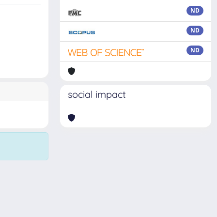
ND
ND
ND
social impact