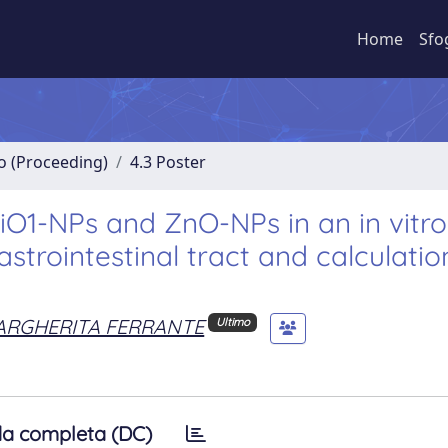
Home
Sfo
no (Proceeding)
4.3 Poster
iO1-NPs and ZnO-NPs in an in vitro
trointestinal tract and calculatio
ARGHERITA FERRANTE
Ultimo
a completa (DC)