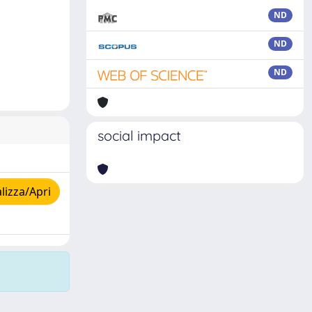
ND
ND
ND
social impact
lizza/Apri