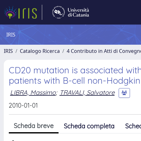
IRIS
IRIS
Catalogo Ricerca
4 Contributo in Atti di Conveg
CD20 mutation is associated with 
patients with B-cell non-Hodgk
LIBRA, Massimo
;
TRAVALI, Salvatore
2010-01-01
Scheda breve
Scheda completa
Sche