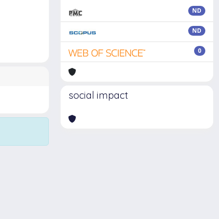
ND
ND
0
social impact