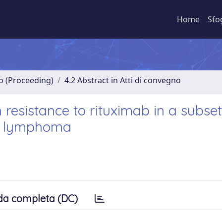
Home
Sfo
no (Proceeding)
4.2 Abstract in Atti di convegno
resistance to rituximab in a subset
in lymphoma
da completa (DC)