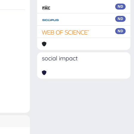
ND
ND
ND
social impact