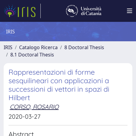
IRIS
IRIS
Catalogo Ricerca
8 Doctoral Thesis
8.1 Doctoral Thesis
Rappresentazioni di forme
sesquilineari con applicazioni a
successioni di vettori in spazi di
Hilbert
CORSO, ROSARIO
2020-03-27
Abstract