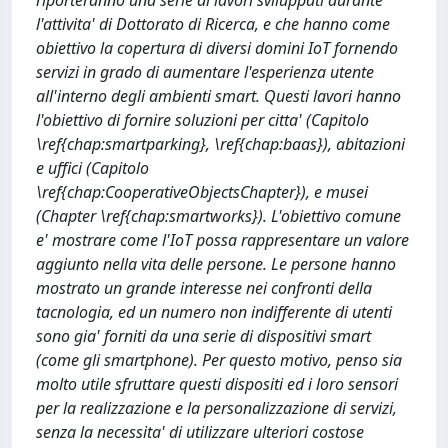
riporteranno una serie di lavori sviluppati durante
l'attivita' di Dottorato di Ricerca, e che hanno come
obiettivo la copertura di diversi domini IoT fornendo
servizi in grado di aumentare l'esperienza utente
all'interno degli ambienti smart. Questi lavori hanno
l'obiettivo di fornire soluzioni per citta' (Capitolo
\ref{chap:smartparking}, \ref{chap:baas}), abitazioni
e uffici (Capitolo
\ref{chap:CooperativeObjectsChapter}), e musei
(Chapter \ref{chap:smartworks}). L'obiettivo comune
e' mostrare come l'IoT possa rappresentare un valore
aggiunto nella vita delle persone. Le persone hanno
mostrato un grande interesse nei confronti della
tacnologia, ed un numero non indifferente di utenti
sono gia' forniti da una serie di dispositivi smart
(come gli smartphone). Per questo motivo, penso sia
molto utile sfruttare questi dispositi ed i loro sensori
per la realizzazione e la personalizzazione di servizi,
senza la necessita' di utilizzare ulteriori costose