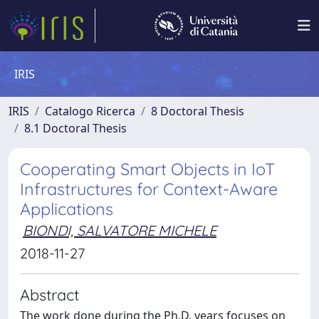
IRIS
IRIS
Catalogo Ricerca
8 Doctoral Thesis
8.1 Doctoral Thesis
Cooperating Smart Objects in IoT
Infrastructures for Context-Aware
Applications
BIONDI, SALVATORE MICHELE
2018-11-27
Abstract
The work done during the Ph.D. years focuses on