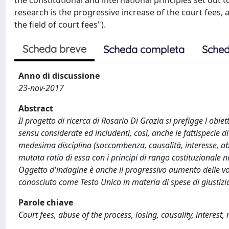
the constitutional and international principles set out 
research is the progressive increase of the court fees, a
the field of court fees").
Scheda breve
Scheda completa
Sched
Anno di discussione
23-nov-2017
Abstract
Il progetto di ricerca di Rosario Di Grazia si prefigge l obie
sensu considerate ed includenti, così, anche le fattispecie d
medesima disciplina (soccombenza, causalità, interesse, abus
mutata ratio di essa con i principi di rango costituzionale na
Oggetto d'indagine è anche il progressivo aumento delle voc
conosciuto come Testo Unico in materia di spese di giustizia
Parole chiave
Court fees, abuse of the process, losing, causality, interest,