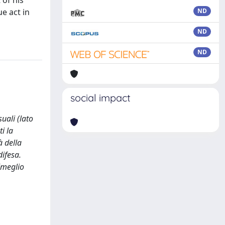
 of his
ue act in
ND
ND
ND
social impact
suali (lato
i la
à della
difesa.
(meglio