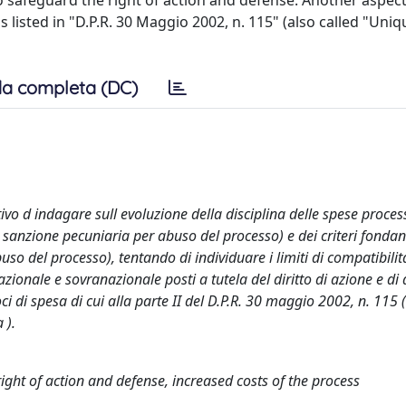
to safeguard the right of action and defense. Another aspect
s listed in "D.P.R. 30 Maggio 2002, n. 115" (also called "Uniq
a completa (DC)
ttivo d indagare sull evoluzione della disciplina delle spese proces
i sanzione pecuniaria per abuso del processo) e dei criteri fondant
o del processo), tentando di individuare i limiti di compatibilit
zionale e sovranazionale posti a tutela del diritto di azione e di 
i di spesa di cui alla parte II del D.P.R. 30 maggio 2002, n. 115 
 ).
 right of action and defense, increased costs of the process