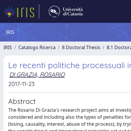
IRIS
IRIS
Catalogo Ricerca
8 Doctoral Thesis
8.1 Doctor
Le recenti politiche processuali in
DI GRAZIA, ROSARIO
2017-11-23
Abstract
The Rosario Di Grazia's research project aims at investig
considered and including also the types of penalties fo
(losing, causality, interest, abuse of the process), by try