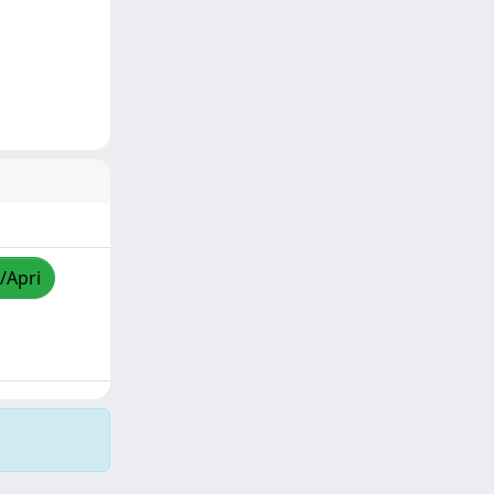
/Apri