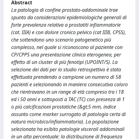
Abstract
La patologia di confine prostato-addominale trae
spunto da considerazioni epidemiologiche generali di
forte prevalenza relativa a prostatiti infiammatorie
(cat. IIIA) e con dolore cronico pelvico (cat IIIB, CPSS),
che sottendono uno scenario patogenetico più
complesso, nel quale si riconoscono al paziente con
CP/CPPS una presentazione clinica eterogenea, per
effetto di un cluster di più fenotipi (UPOINT/S). La
selezione dei dati per lo studio retrospettivo è stata
effettuata prendendo a campione un numero di 58
pazienti e selezionando in maniera consecutiva coloro
che rientravano in un range di età compreso tra i 18
ed i 50 anni e sottoposti a TAC (TC) con presenza di 1
o più calcificazioni prostatiche (&gt;5 mm, indice
assunto come marker surrogato di patologia certa di
natura microbico/infiammatoria). La popolazione
selezionata ha esibito patologie viscerali addominali
in un alta percentuale: la distribuzione di frequenza