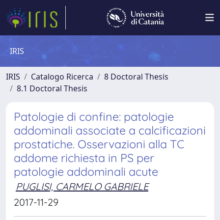
IRIS
IRIS
Catalogo Ricerca
8 Doctoral Thesis
8.1 Doctoral Thesis
Patologie di confine: patologie
addominali associate a calcificazioni
prostatiche. Osservazioni alla TC
addome richiesta in PS per
patologie addominali acute
PUGLISI, CARMELO GABRIELE
2017-11-29