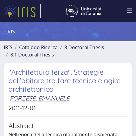
IRIS
IRIS
Catalogo Ricerca
8 Doctoral Thesis
8.1 Doctoral Thesis
"Architettura terza". Strategie
dell'abitare tra fare tecnico e agire
architettonico
FORZESE, EMANUELE
2011-12-01
Abstract
Nell'epoca della tecnica globalmente dispiegata -