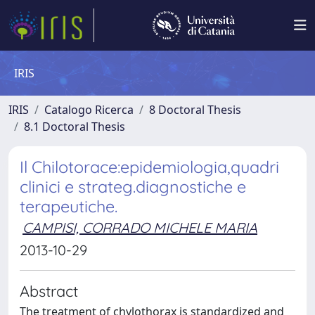
IRIS
IRIS
Catalogo Ricerca
8 Doctoral Thesis
8.1 Doctoral Thesis
Il Chilotorace:epidemiologia,quadri
clinici e strateg.diagnostiche e
terapeutiche.
CAMPISI, CORRADO MICHELE MARIA
2013-10-29
Abstract
The treatment of chylothorax is standardized and