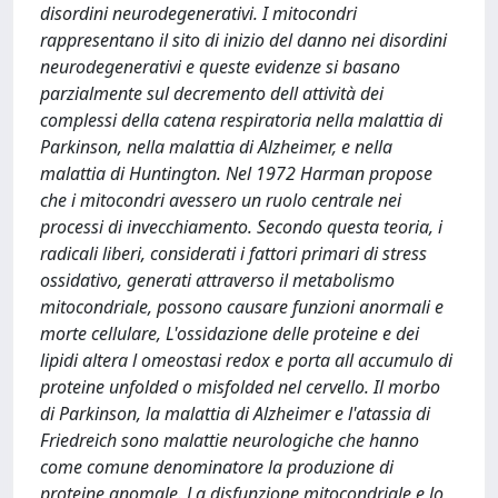
disordini neurodegenerativi. I mitocondri
rappresentano il sito di inizio del danno nei disordini
neurodegenerativi e queste evidenze si basano
parzialmente sul decremento dell attività dei
complessi della catena respiratoria nella malattia di
Parkinson, nella malattia di Alzheimer, e nella
malattia di Huntington. Nel 1972 Harman propose
che i mitocondri avessero un ruolo centrale nei
processi di invecchiamento. Secondo questa teoria, i
radicali liberi, considerati i fattori primari di stress
ossidativo, generati attraverso il metabolismo
mitocondriale, possono causare funzioni anormali e
morte cellulare, L'ossidazione delle proteine e dei
lipidi altera l omeostasi redox e porta all accumulo di
proteine unfolded o misfolded nel cervello. Il morbo
di Parkinson, la malattia di Alzheimer e l'atassia di
Friedreich sono malattie neurologiche che hanno
come comune denominatore la produzione di
proteine anomale. La disfunzione mitocondriale e lo