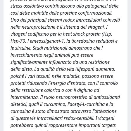
stress ossidativo contribuiscono alla patogenesi delle
così dette malattie delle proteine conformazionali.
Uno dei principali sistemi redox intracellulari coinvolti
nella neuroprotezione è il sistema dei vitageni. I
vitageni codificano per la heat shock protein (Hsp)
Hsp-70, l emeossigenasi-1, la tioredoxina reduttasi e
le sirtuine. Studi nutrizionali dimostrano che l
invecchiamento negli animali può essere
significativamente influenzato da una restrizione
della dieta. La qualità della vita (lifespan) aumenta,
poiché i vari tessuti, nelle malattie, possono essere
protetti riducendo l'energia d'entrata, con il controllo
della restrizione calorica o con il digiuno ad
intermittenza. Il ruolo neuroprotettivo di antiossidanti
dietetici, quali il curcumino, l'acetyl-L-carnitina e la
carnosina è stato dimostrato attraverso l'attivazione
di queste vie intracellulari redox-sensibili. I vitageni
potrebbero quindi rappresentare importanti targets